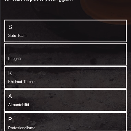
S
Satu Team
I
Integriti
K
Khidmat Terbaik
A
Akauntabiliti
P
Profesionalisme