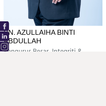
PN. AZULLAIHA BINTI
ABDULLAH
Pengurus Besar, Integriti &
Pengurusan Risiko
EN. ABD HALIM BIN ABD
RAHMAN
Pengurus Kanan, Audit Dalam