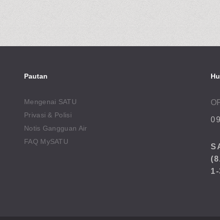
Pautan
Hu
Mengenai SATU
O
Privasi & Polisi
09
Notis Gangguan Air
FAQ MySATU
S
(8
1-