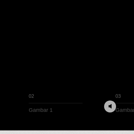
02
03
Gambar 1
Gambar