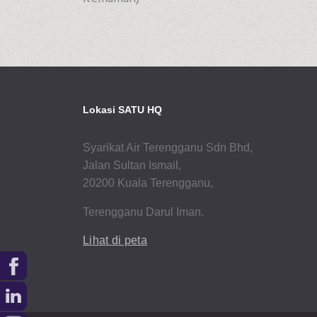
Lokasi SATU HQ
Syarikat Air Terengganu Sdn Bhd,
Jalan Sultan Ismail,
20200 Kuala Terengganu,
Terengganu Darul Iman.
Lihat di peta