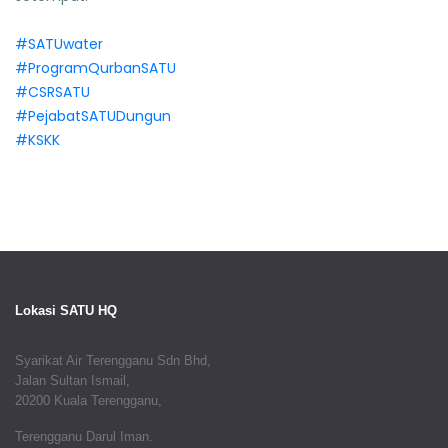
#SATUwater
#ProgramQurbanSATU
#CSRSATU
#PejabatSATUDungun
#KSKK
Lokasi SATU HQ
Syarikat Air Terengganu Sdn Bhd,
Jalan Sultan Ismail,
20200 Kuala Terengganu,
Terengganu Darul Iman.